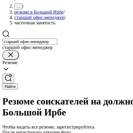
/
/
...
резюме в Большой Ирбе
/
старший офис-менеджер
/
частичная занятость
старший офис-менеджер
Резюме
Найти
Резюме соискателей на должн
Большой Ирбе
Чтобы видеть все резюме, зарегистрируйтесь
После регистрации откроем фото