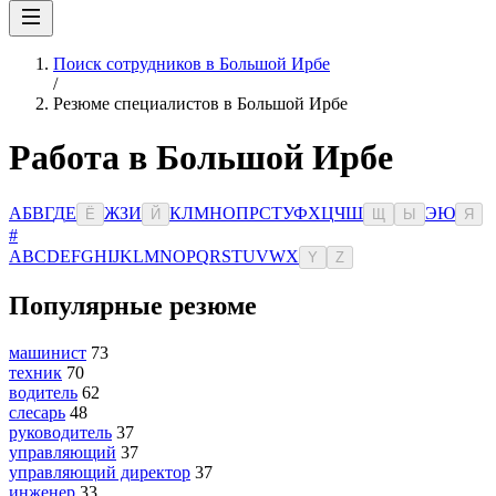
Поиск сотрудников в Большой Ирбе
/
Резюме специалистов в Большой Ирбе
Работа в Большой Ирбе
А
Б
В
Г
Д
Е
Ж
З
И
К
Л
М
Н
О
П
Р
С
Т
У
Ф
Х
Ц
Ч
Ш
Э
Ю
Ё
Й
Щ
Ы
Я
#
A
B
C
D
E
F
G
H
I
J
K
L
M
N
O
P
Q
R
S
T
U
V
W
X
Y
Z
Популярные резюме
машинист
73
техник
70
водитель
62
слесарь
48
руководитель
37
управляющий
37
управляющий директор
37
инженер
33