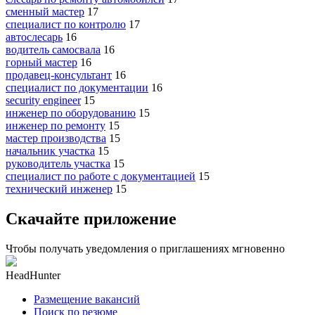
сменный мастер
17
специалист по контролю
17
автослесарь
16
водитель самосвала
16
горный мастер
16
продавец-консультант
16
специалист по документации
16
security engineer
15
инженер по оборудованию
15
инженер по ремонту
15
мастер производства
15
начальник участка
15
руководитель участка
15
специалист по работе с документацией
15
технический инженер
15
Скачайте приложение
Чтобы получать уведомления о приглашениях мгновенно
HeadHunter
Размещение вакансий
Поиск по резюме